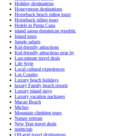
Holiday destinations
Honeymoon destinations
Horseback beach riding tours
Horseback riding tours
Hotels in Punta Cana
island saona dominican republic
Island tours
Jungle safaris
Kid-friendly attractions
Kid-friendly attractions near by
Last-minute travel deals
Life Style
Local cultural experiences
Los Corales
Luxury beach holidays
luxury Family beach resorts
Luxury island stays
Luxury vacation packages
Macao Beach
Miches
Mountain climbing tours
Nature retreats
New Year travel deals
nightclub
Off-grid travel destinations