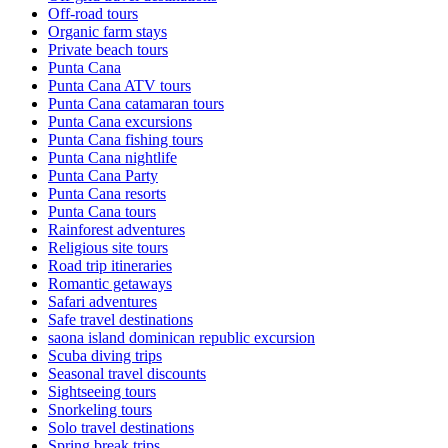
Off-road tours
Organic farm stays
Private beach tours
Punta Cana
Punta Cana ATV tours
Punta Cana catamaran tours
Punta Cana excursions
Punta Cana fishing tours
Punta Cana nightlife
Punta Cana Party
Punta Cana resorts
Punta Cana tours
Rainforest adventures
Religious site tours
Road trip itineraries
Romantic getaways
Safari adventures
Safe travel destinations
saona island dominican republic excursion
Scuba diving trips
Seasonal travel discounts
Sightseeing tours
Snorkeling tours
Solo travel destinations
Spring break trips