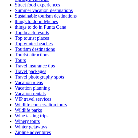
Street food experiences
Summer vacation destinations
Sustainable tourism destinations
things to do in Miches
things to do in Punta Cana
Top beach resorts
Top tourist places
Top winter beaches
Tourism destinations
Tourist attractions
Tours
Travel insurance tips
Travel packages
Travel photography spots
Vacation ideas
Vacation planning
Vacation rentals
VIP travel services
Wildlife conservation tours
Wildlife parks
Wine tasting trips
Winery tours
Winter getaways
Zipline adventures