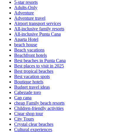
5-star resorts
Adults-Only
Adventure
Adventure travel
Airport transport services
All-inclusive family resorts
All-inclusive Punta Cana
Aparta Hotel
beach house
Beach vacations
Beachfront hotels
Best beaches in Punta Cana
Best places to visit in 2025
Best tropical beaches
Best vacation spots
Boutique hotels
Budget travel ideas
Cabezade toro
Cap cana
cheap Family beach resorts
Children-friendly activities
Cigar shop tour
City Tours
Crystal clear beaches
Cultural experiences