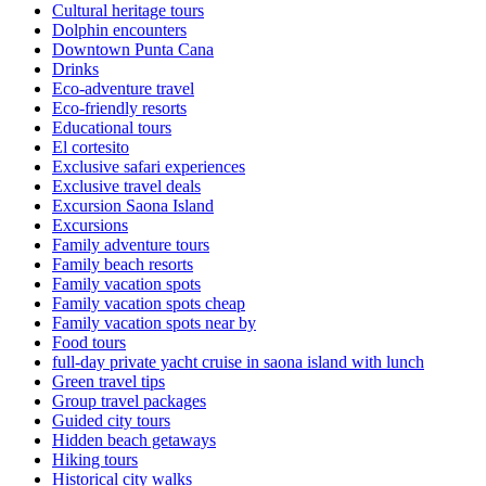
Cultural heritage tours
Dolphin encounters
Downtown Punta Cana
Drinks
Eco-adventure travel
Eco-friendly resorts
Educational tours
El cortesito
Exclusive safari experiences
Exclusive travel deals
Excursion Saona Island
Excursions
Family adventure tours
Family beach resorts
Family vacation spots
Family vacation spots cheap
Family vacation spots near by
Food tours
full-day private yacht cruise in saona island with lunch​
Green travel tips
Group travel packages
Guided city tours
Hidden beach getaways
Hiking tours
Historical city walks